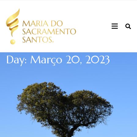
Day: Março 20, 2023
Quem sou
Sou mulher, mãe, filha, irmã, tia, cunhada, amiga,
colega, uma humana.
Corria o ano de 1970 quando nasci, fruto de um Amor
de uma alfacinha com um laurentino, em