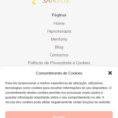
o sentimento de que a minha Missão estava
encontrada!
Páginas
Após um 2013 em formações intensivas várias, em
Home
2014 inicio a atividade como hipnoterapeuta em
Hipnoterapia
Elvas. Em 2018 expando para Évora e em 2020 para
Mentoria
Lisboa. Em 2020, devido ao cenário mundial, inicio
Blog
sessões online e em 2022 crio a presente página
para chegar a mais pessoas.
Contactos
Políticas de Privacidade e Cookies
Desejo que os conteúdos lhe sejam de ajuda na
recuperação do Seu Bem-Estar. Esta página é para
Consentimento de Cookies
Contactos
si!
Para lhe proporcionar a melhor experiência de utilização, utilizamos
tecnologias como cookies para recolher informações do seu dispositivo. O
consentimento destes cookies permite-nos processar esses dados e
guardar informação importante sobre o seu comportamento no site. A
Clínicas
recusa dos cookies pode afetar negativamente certas funções do website.
Elvas - 964 999 565
Évora - 925 483 206
Aceitar