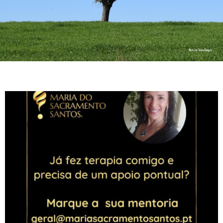
Moçambique. Com 4 anos vim para a metrópole e
iniciou-se uma nova fase para toda a família, à
semelhança de tantas outras famílias. Iniciei o
ensino primário em Lisboa e o ciclo já em Elvas,
cidade onde resido até ao momento.
A licenciatura em Relações Públicas e Publicidade
fez-me voltar por uns anos a Lisboa, e seguidamente
voltei a Moçambique para uma experiência de ano e
meio a viver fora, lecionando e trabalhando numa
agência de publicidade em Maputo.
Regressei a Portugal ano e meio depois, e a Vida
trouxe novos caminhos e aprendizagens, casei, fui
mãe, trabalhei em coordenação de formação
profissional, projetos comunitários e agências de
viagens.
Até que em 2012, decido mudar de rumo. Comecei a
meditar e a questionar-me sobre o “caminho a