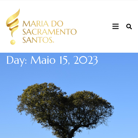
Day: Maio 15, 2023
Quem sou
Sou mulher, mãe, filha, irmã, tia, cunhada, amiga,
colega, uma humana.