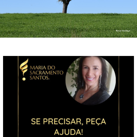
Corria o ano de 1970 quando nasci, fruto de um Amor
de uma alfacinha com um laurentino, em
Moçambique. Com 4 anos vim para a metrópole e
iniciou-se uma nova fase para toda a família, à
semelhança de tantas outras famílias. Iniciei o
ensino primário em Lisboa e o ciclo já em Elvas,
cidade onde resido até ao momento.
A licenciatura em Relações Públicas e Publicidade
fez-me voltar por uns anos a Lisboa, e seguidamente
voltei a Moçambique para uma experiência de ano e
meio a viver fora, lecionando e trabalhando numa
agência de publicidade em Maputo.
Regressei a Portugal ano e meio depois, e a Vida
trouxe novos caminhos e aprendizagens, casei, fui
mãe, trabalhei em coordenação de formação
profissional, projetos comunitários e agências de
viagens.