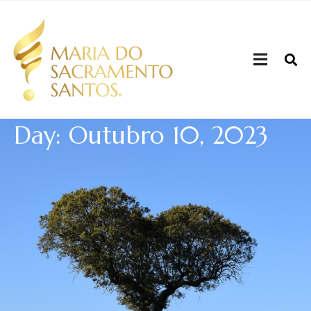
Day: Outubro 10, 2023
Quem sou
Sou mulher, mãe, filha, irmã, tia, cunhada, amiga,
colega, uma humana.