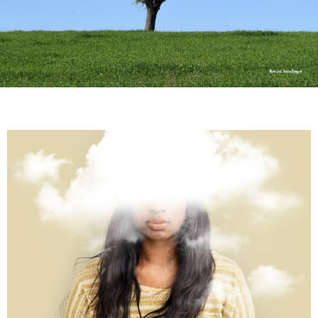
Corria o ano de 1970 quando nasci, fruto de um Amor
de uma alfacinha com um laurentino, em
Moçambique. Com 4 anos vim para a metrópole e
iniciou-se uma nova fase para toda a família, à
semelhança de tantas outras famílias. Iniciei o
ensino primário em Lisboa e o ciclo já em Elvas,
cidade onde resido até ao momento.
A licenciatura em Relações Públicas e Publicidade
fez-me voltar por uns anos a Lisboa, e seguidamente
voltei a Moçambique para uma experiência de ano e
meio a viver fora, lecionando e trabalhando numa
agência de publicidade em Maputo.
Regressei a Portugal ano e meio depois, e a Vida
trouxe novos caminhos e aprendizagens, casei, fui
mãe, trabalhei em coordenação de formação
profissional, projetos comunitários e agências de
viagens.