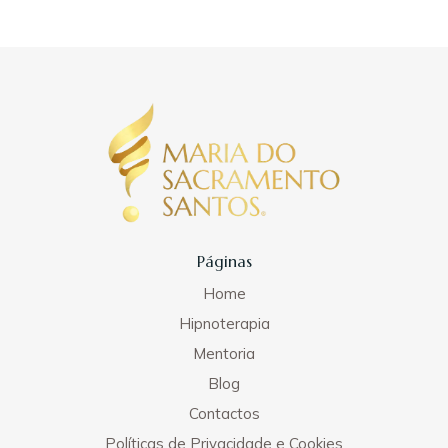
Elvas. Em 2018 expando para Évora e em 2020 para
Lisboa. Em 2020, devido ao cenário mundial, inicio
sessões online e em 2022 crio a presente página
para chegar a mais pessoas.
Desejo que os conteúdos lhe sejam de ajuda na
recuperação do Seu Bem-Estar. Esta página é para
si!
Páginas
Home
Hipnoterapia
Mentoria
Blog
Contactos
Políticas de Privacidade e Cookies