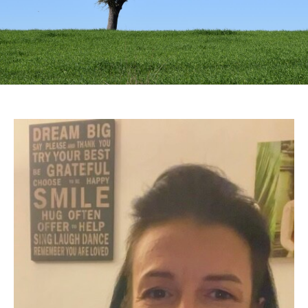
Quem sou
Sou mulher, mãe, filha, irmã, tia, cunhada, amiga,
colega, uma humana.
Corria o ano de 1970 quando nasci, fruto de um Amor
de uma alfacinha com um laurentino, em
Moçambique. Com 4 anos vim para a metrópole e
iniciou-se uma nova fase para toda a família, à
semelhança de tantas outras famílias. Iniciei o
ensino primário em Lisboa e o ciclo já em Elvas,
cidade onde resido até ao momento.