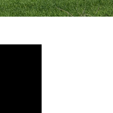
aurentino, em
da a família, à