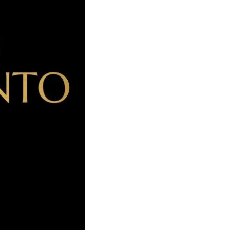
o já em Elvas,
isboa, e
ora, lecionando e
ter
zagens, casei, fui
 agências de
t free & fresh
 we publish.
obre o “caminho a
atizar, com muita
m, “desabafavam” e
oderia ajudar melhor