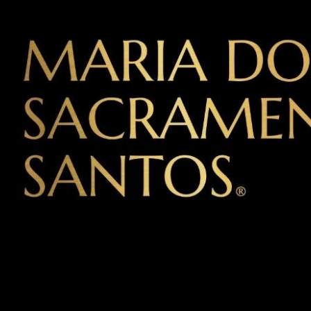
 outras famílias. Iniciei o ensino primário em Lisboa e o cicl
 até ao momento.
elações Públicas e Publicidade fez-me voltar por uns anos a L
 a Moçambique para uma experiência de ano e meio a viver f
gência de publicidade em Maputo.
Newslet
l ano e meio depois, e a Vida trouxe novos caminhos e aprendi
oordenação de formação profissional, projetos comunitários e
Join over 1,000 people who ge
content delivered each time
ecido mudar de rumo. Comecei a meditar e a questionar-me s
pre gostei de pessoas. Sempre tive muita facilidade de emp
oas falavam comigo e muitas vezes, quase sem me conhecere
sentiam bem em falar comigo.
+ Subscribe Now
ias, começaram a fazer sentido, se tivesse uma ferramenta, p
a fazer disso “modo de vida”.