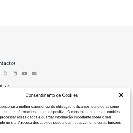
ntactos
nicas
as - 964 999 565
Consentimento de Cookies
ra - 925 483 206
porcionar a melhor experiência de utilização, utilizamos tecnologias como
 recolher informações do seu dispositivo. O consentimento destes cookies
boa - 912 806 007
 processar esses dados e guardar informação importante sobre o seu
o no site. A recusa dos cookies pode afetar negativamente certas funções