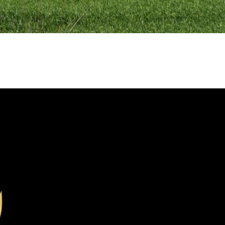
sou
ha, irmã, tia, cunhada, amiga, colega, uma humana.
0 quando nasci, fruto de um Amor de uma alfacinha com um l
nos vim para a metrópole e iniciou-se uma nova fase para to