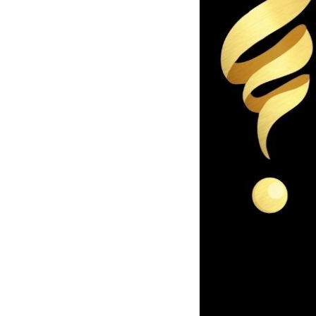
semelhança de tantas
cidade onde resido
A licenciatura em R
seguidamente voltei
trabalhando numa a
Regressei a Portuga
mãe, trabalhei em c
viagens.
Até que em 2012, d
seguir”.
Desde miúda que sem
facilidade as pess
comentavam que se 
Com todas estas ide
as pessoas e poderi