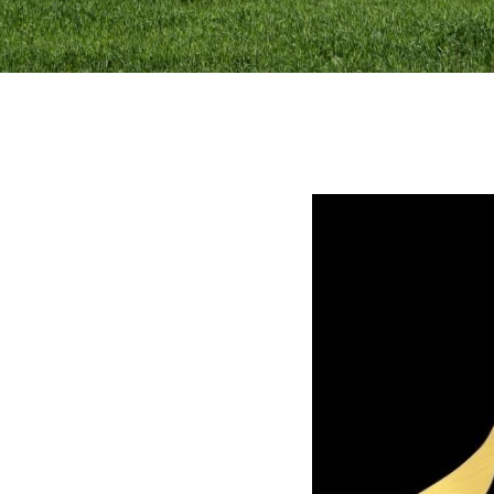
Quem 
Sou mulher, mãe, fil
Corria o ano de 197
Moçambique. Com 4 a