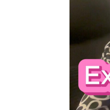
trabalhando numa a
Regressei a Portuga
mãe, trabalhei em c
viagens.
Até que em 2012, d
seguir”.
Desde miúda que sem
facilidade as pess
comentavam que se 
Com todas estas ide
as pessoas e poderi
Comecei a procurar a
Weiss, o que me lev
Encontrei o Professo
completa e com está