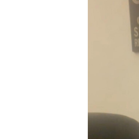
Quem 
Sou mulher, mãe, fil
Corria o ano de 197
Moçambique. Com 4 a
semelhança de tantas
cidade onde resido
A licenciatura em R
seguidamente voltei