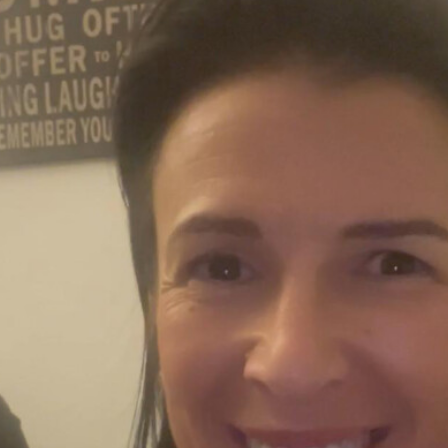
sou
ha, irmã, tia, cunhada, amiga, colega, uma humana.
0 quando nasci, fruto de um Amor de uma alfacinha com um l
nos vim para a metrópole e iniciou-se uma nova fase para to
 outras famílias. Iniciei o ensino primário em Lisboa e o cicl
 até ao momento.
elações Públicas e Publicidade fez-me voltar por uns anos a L
 a Moçambique para uma experiência de ano e meio a viver f