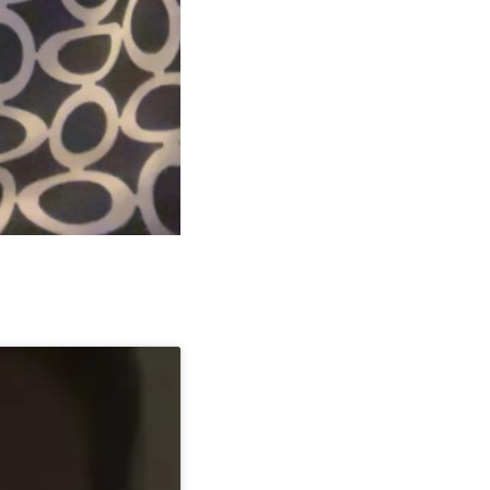
o hipnoterapeuta em
cenário mundial,
as.
a página é para si!