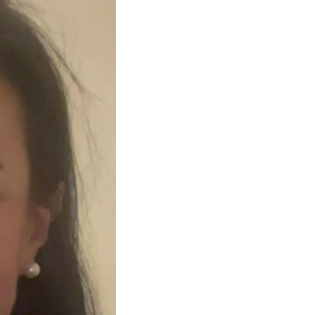
aurentino, em
da a família, à
o já em Elvas,
isboa, e
ora, lecionando e