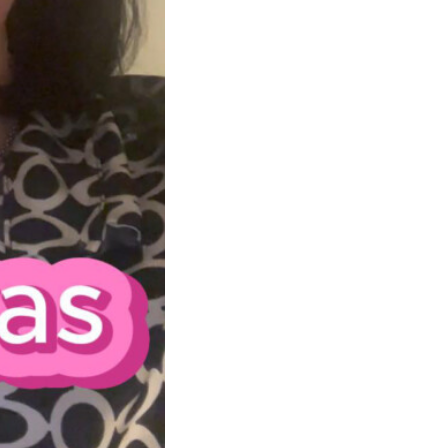
ter
zagens, casei, fui
 agências de
t free & fresh
 we publish.
obre o “caminho a
atizar, com muita
m, “desabafavam” e
oderia ajudar melhor
ituras do Dr. Brian
formação, muito
nhecimento, crescia