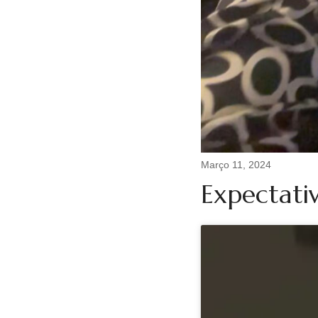
o sentimento de qu
Após um 2013 em fo
Elvas. Em 2018 exp
inicio sessões onli
Desejo que os conte
Março 11, 2024
Expectati