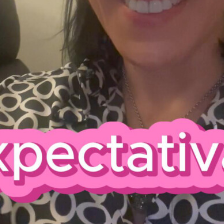
gência de publicidade em Maputo.
Newslet
l ano e meio depois, e a Vida trouxe novos caminhos e aprendi
oordenação de formação profissional, projetos comunitários e
Join over 1,000 people who ge
content delivered each time
ecido mudar de rumo. Comecei a meditar e a questionar-me s
pre gostei de pessoas. Sempre tive muita facilidade de emp
oas falavam comigo e muitas vezes, quase sem me conhecere
sentiam bem em falar comigo.
+ Subscribe Now
ias, começaram a fazer sentido, se tivesse uma ferramenta, p
a fazer disso “modo de vida”.
 Técnica/ Ferramenta que mais sentido me fazia, e voltei às le
ou à hipnoterapia.
r Alberto Lopes, e senti que o Caminho seria esse. Iniciei a 
gio incluído, e à medida que avançava na aquisição desse co