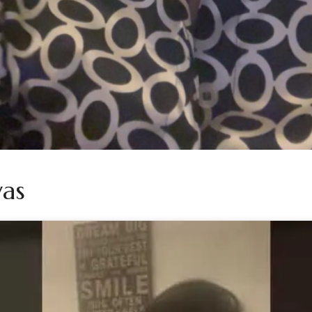
e a minha Missão estava encontrada!
rmações intensivas várias, em 2014 inicio a atividade com
ando para Évora e em 2020 para Lisboa. Em 2020, devido ao 
ne e em 2022 crio a presente página para chegar a mais pesso
údos lhe sejam de ajuda na recuperação do Seu Bem-Estar. Est
vas