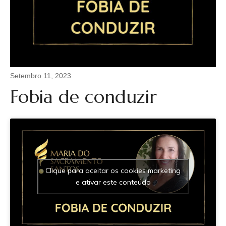
agência de publicidade em Maputo.
Regressei a Portugal ano e meio depois, e a Vida
trouxe novos caminhos e aprendizagens, casei, fui
mãe, trabalhei em coordenação de formação
profissional, projetos comunitários e agências de
viagens.
Setembro 11, 2023
Até que em 2012, decido mudar de rumo. Comecei a
Fobia de conduzir
meditar e a questionar-me sobre o “caminho a
seguir”.
Desde miúda que sempre gostei de pessoas. Sempre
tive muita facilidade de empatizar, com muita
facilidade as pessoas falavam comigo e muitas
vezes, quase sem me conhecerem, “desabafavam” e
Clique para aceitar os cookies marketing
comentavam que se sentiam bem em falar comigo.
e ativar este conteúdo
Newsletter
Com todas estas ideias, começaram a fazer sentido,
se tivesse uma ferramenta, poderia ajudar melhor as
Join over 1,000 people who get free & fresh content