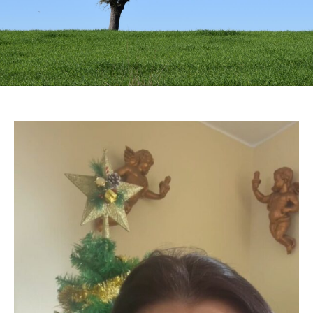
Quem sou
Sou mulher, mãe, filha, irmã, tia, cunhada, amiga,
colega, uma humana.
Corria o ano de 1970 quando nasci, fruto de um Amor
de uma alfacinha com um laurentino, em
Moçambique. Com 4 anos vim para a metrópole e
iniciou-se uma nova fase para toda a família, à