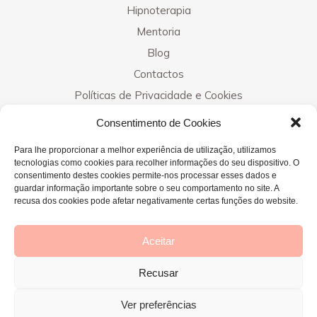
Hipnoterapia
Mentoria
Blog
Contactos
Políticas de Privacidade e Cookies
Consentimento de Cookies
Contactos
Para lhe proporcionar a melhor experiência de utilização, utilizamos
tecnologias como cookies para recolher informações do seu dispositivo. O
consentimento destes cookies permite-nos processar esses dados e
guardar informação importante sobre o seu comportamento no site. A
Clínicas
recusa dos cookies pode afetar negativamente certas funções do website.
Elvas - 964 999 565
Évora - 925 483 206
Aceitar
Lisboa - 912 806 007
Recusar
Ver preferências
© 2022 Maria Sacramento Santos – desenvolvido por