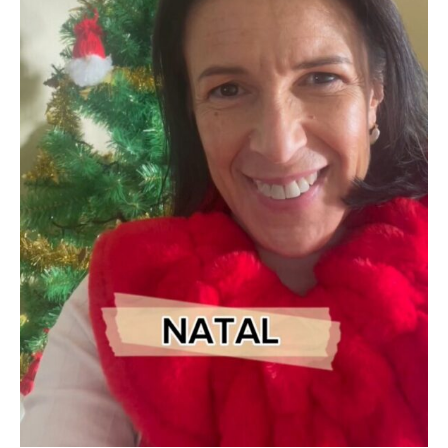
semelhança de tantas outras famílias. Iniciei o
ensino primário em Lisboa e o ciclo já em Elvas,
cidade onde resido até ao momento.
A licenciatura em Relações Públicas e Publicidade
fez-me voltar por uns anos a Lisboa, e seguidamente
voltei a Moçambique para uma experiência de ano e
meio a viver fora, lecionando e trabalhando numa
agência de publicidade em Maputo.
Regressei a Portugal ano e meio depois, e a Vida
trouxe novos caminhos e aprendizagens, casei, fui
mãe, trabalhei em coordenação de formação
profissional, projetos comunitários e agências de
viagens.
Até que em 2012, decido mudar de rumo. Comecei a
meditar e a questionar-me sobre o “caminho a
seguir”.