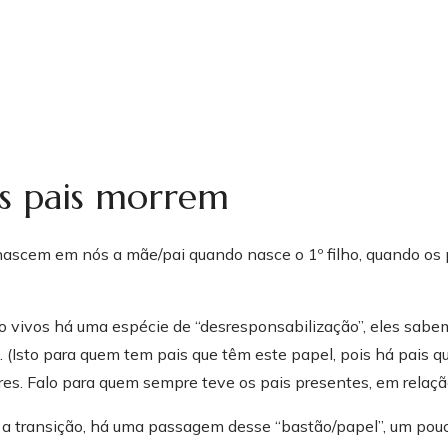
s pais morrem
scem em nós a mãe/pai quando nasce o 1º filho, quando os 
 vivos há uma espécie de “desresponsabilização”, eles sabem,
sou
. (Isto para quem tem pais que têm este papel, pois há pais 
res. Falo para quem sempre teve os pais presentes, em relaçã
ha, irmã, tia, cunhada, amiga, colega, uma humana.
a transição, há uma passagem desse “bastão/papel”, um pouc