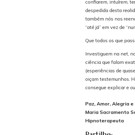
confiarem, intuírem, t
despedida desta realid
também nós nos reenco
“até já” em vez de “nu
Que todos os que pass
Investiguem na net, n
ciência que falam exa
(esperiências de quase
oiçam testemunhos. Há 
consegue explicar e ou
Paz, Amor, Alegria e
Maria Sacramento S
Hipnoterapeuta
Partilhe: