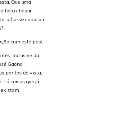
desta. Que uma
ia hora chegar,
im, olha-se como um
e?
ação com este post.
tes, inclusive da
José Gaona
os pontos de vista,
, há coisas que já
 existam.