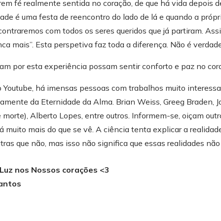
erem fé realmente sentida no coração, de que há vida depois 
ade é uma festa de reencontro do lado de lá e quando a própr
ntraremos com todos os seres queridos que já partiram. Ass
nca mais”. Esta perspetiva faz toda a diferença. Não é verdad
am por esta experiência possam sentir conforto e paz no cor
o Youtube, há imensas pessoas com trabalhos muito interessan
tamente da Eternidade da Alma. Brian Weiss, Greeg Braden, 
 morte), Alberto Lopes, entre outros. Informem-se, oiçam outr
muito mais do que se vê. A ciência tenta explicar a realidade
tras que não, mas isso não significa que essas realidades não
 Luz nos Nossos corações <3
antos