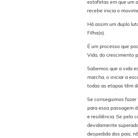
estafetas em que um a
Corria o ano de 197
recebe inicia o movim
Moçambique. Com 4 a
semelhança de tantas
Há assim um duplo luto 
cidade onde resido
Filha(o).
A licenciatura em R
seguidamente voltei
É um processo que pod
trabalhando numa a
Vida, do crescimento p
Regressei a Portuga
Sabemos que a vida es
mãe, trabalhei em c
marcha, o iniciar a esco
viagens.
todas as etapas têm d
Até que em 2012, d
Se conseguimos fazer 
seguir”.
para essa passagem de
Desde miúda que sem
e resiliência. Se pelo
facilidade as pess
devidamente superada
comentavam que se 
despedida dos pais, n