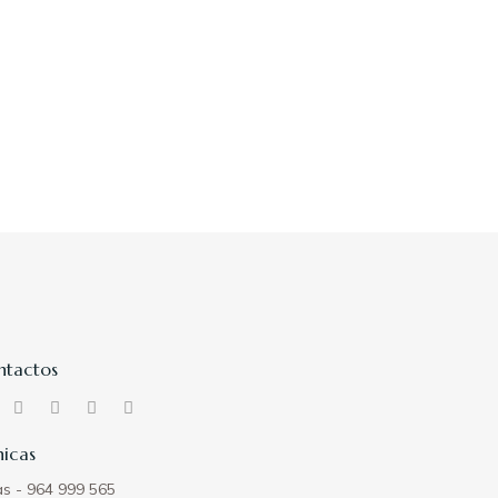
ntactos
nicas
as - 964 999 565