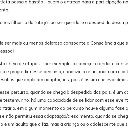
tleta passa o bastão – quem o entrega pára a participação no
0 quando nasci, fruto de um Amor de uma alfacinha com um l
ento.
nos vim para a metrópole e iniciou-se uma nova fase para to
 outras famílias. Iniciei o ensino primário em Lisboa e o cicl
nos filhos, o do “até já” ao ser querido, e a despedida dessa p
 até ao momento.
elações Públicas e Publicidade fez-me voltar por uns anos a L
 a Moçambique para uma experiência de ano e meio a viver f
e ser mais ou menos doloroso consoante a Consciência que s
gência de publicidade em Maputo.
essoal.
Newslet
l ano e meio depois, e a Vida trouxe novos caminhos e aprendi
tá cheia de etapas – por exemplo; o começar a andar e conse
oordenação de formação profissional, projetos comunitários e
la e progredir nesse percurso, conduzir, o relacionar com o outro
Join over 1,000 people who ge
esafios que implicam adaptações, pois é assim que evoluímos
content delivered each time
ecido mudar de rumo. Comecei a meditar e a questionar-me s
esse percurso, quando se chega à despedida dos pais, é um ad
 testemunho, há uma capacidade de se lidar com esse event
pre gostei de pessoas. Sempre tive muita facilidade de emp
 contrário, em algum momento do percurso houve alguma fase q
oas falavam comigo e muitas vezes, quase sem me conhecere
 e não permitiu essa adaptação/crescimento, quando se ch
sentiam bem em falar comigo.
ão é um adulto que o faz, mas a criança ou o adolescente que
+ Subscribe Now