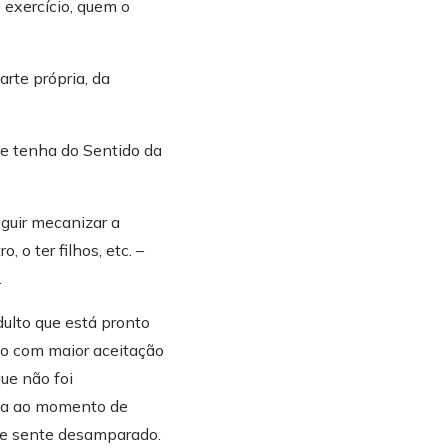
 exercício, quem o
aurentino, em
da a família, à
o já em Elvas,
arte própria, da
isboa, e
ora, lecionando e
e tenha do Sentido da
ter
zagens, casei, fui
guir mecanizar a
 agências de
, o ter filhos, etc. –
t free & fresh
.
 we publish.
obre o “caminho a
ulto que está pronto
o com maior aceitação
atizar, com muita
ue não foi
m, “desabafavam” e
ega ao momento de
 se sente desamparado.