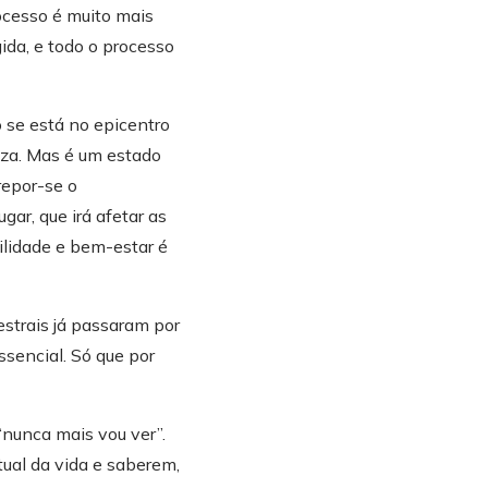
oderia ajudar melhor
ocesso é muito mais
ida, e todo o processo
ituras do Dr. Brian
o se está no epicentro
formação, muito
eza. Mas é um estado
nhecimento, crescia
repor-se o
ar, que irá afetar as
o hipnoterapeuta em
ilidade e bem-estar é
cenário mundial,
as.
estrais já passaram por
a página é para si!
ssencial. Só que por
“nunca mais vou ver”.
tual da vida e saberem,