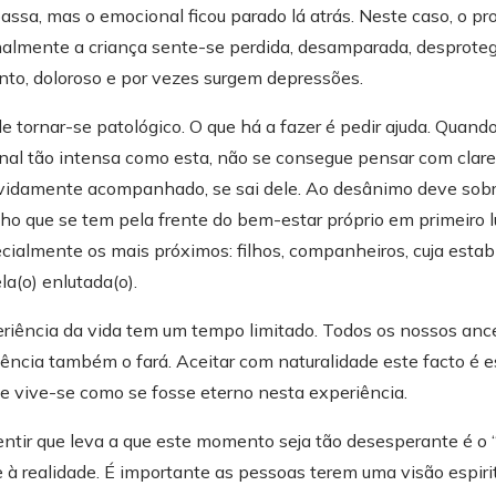
ias, começaram a fazer sentido, se tivesse uma ferramenta, p
ssa, mas o emocional ficou parado lá atrás. Neste caso, o pr
a fazer disso “modo de vida”.
nalmente a criança sente-se perdida, desamparada, desproteg
 Técnica/ Ferramenta que mais sentido me fazia, e voltei às le
ento, doloroso e por vezes surgem depressões.
ou à hipnoterapia.
e tornar-se patológico. O que há a fazer é pedir ajuda. Quand
r Alberto Lopes, e senti que o Caminho seria esse. Iniciei a 
nal tão intensa como esta, não se consegue pensar com clar
gio incluído, e à medida que avançava na aquisição desse co
devidamente acompanhado, se sai dele. Ao desânimo deve sob
e a minha Missão estava encontrada!
 que se tem pela frente do bem-estar próprio em primeiro lug
rmações intensivas várias, em 2014 inicio a atividade com
cialmente os mais próximos: filhos, companheiros, cuja estab
ando para Évora e em 2020 para Lisboa. Em 2020, devido ao 
a(o) enlutada(o).
ne e em 2022 crio a presente página para chegar a mais pesso
periência da vida tem um tempo limitado. Todos os nossos anc
údos lhe sejam de ajuda na recuperação do Seu Bem-Estar. Est
ência também o fará. Aceitar com naturalidade este facto é e
o e vive-se como se fosse eterno nesta experiência.
ntir que leva a que este momento seja tão desesperante é o 
 à realidade. É importante as pessoas terem uma visão espiri