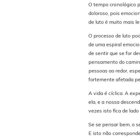
Com todas estas ide
O tempo cronológico pa
as pessoas e poderi
doloroso, pois emocio
Comecei a procurar a
de luto é muito mais l
Weiss, o que me lev
O processo de luto pod
Encontrei o Professo
de uma espiral emocio
completa e com está
de sentir que se for 
o sentimento de qu
pensamento do caminho
Após um 2013 em fo
pessoas ao redor, espe
Elvas. Em 2018 exp
fortemente afetada pel
inicio sessões onli
A vida é cíclica. A ex
Desejo que os conte
ela, e a nossa descend
vezes isto fica de lad
Se se pensar bem, o se
E isto não corresponde