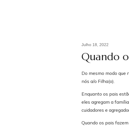
Julho 18, 2022
Quando o
Do mesmo modo que na
nós a/o Filha(o).
Enquanto os pais estão
Quem 
eles agregam a família
cuidadores e agregado
Sou mulher, mãe, fil
Quando os pais fazem 