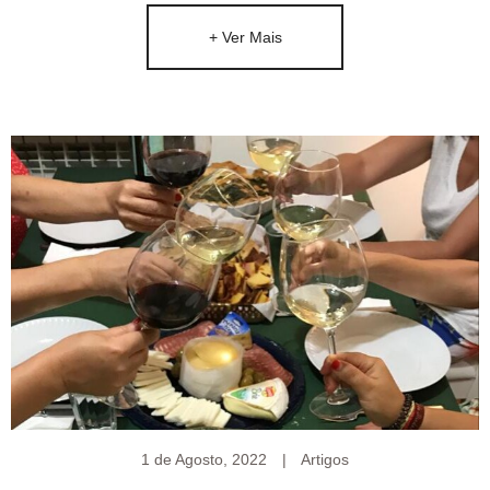
para chegar a mais pessoas.
+ Ver Mais
Desejo que os conteúdos lhe sejam de ajuda na
recuperação do Seu Bem-Estar. Esta página é para
si!
1 de Agosto, 2022
|
Artigos