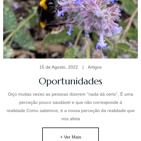
voltei a Moçambique para uma experiência de ano e
meio a viver fora, lecionando e trabalhando numa
agência de publicidade em Maputo.
Regressei a Portugal ano e meio depois, e a Vida
trouxe novos caminhos e aprendizagens, casei, fui
mãe, trabalhei em coordenação de formação
profissional, projetos comunitários e agências de
viagens.
15 de Agosto, 2022
|
Artigos
Até que em 2012, decido mudar de rumo. Comecei a
Oportunidades
meditar e a questionar-me sobre o “caminho a
seguir”.
Oiço muitas vezes as pessoas dizerem “nada dá certo”, É uma
Desde miúda que sempre gostei de pessoas. Sempre
perceção pouco saudável e que não corresponde à
tive muita facilidade de empatizar, com muita
realidade.Como sabemos, é a nossa perceção da realidade que
facilidade as pessoas falavam comigo e muitas
nos afeta
vezes, quase sem me conhecerem, “desabafavam” e
comentavam que se sentiam bem em falar comigo.
Newsletter
+ Ver Mais