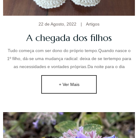
Quem sou
22 de Agosto, 2022
|
Artigos
A chegada dos filhos
Sou mulher, mãe, filha, irmã, tia, cunhada, amiga,
Tudo começa com ser dono do próprio tempo.Quando nasce o
colega, uma humana.
1º filho, dá-se uma mudança radical: deixa de se tertempo para
as necessidades e vontades próprias.Da noite para o dia
Corria o ano de 1970 quando nasci, fruto de um Amor
de uma alfacinha com um laurentino, em
Moçambique. Com 4 anos vim para a metrópole e
+ Ver Mais
iniciou-se uma nova fase para toda a família, à
semelhança de tantas outras famílias. Iniciei o
ensino primário em Lisboa e o ciclo já em Elvas,
cidade onde resido até ao momento.
A licenciatura em Relações Públicas e Publicidade
fez-me voltar por uns anos a Lisboa, e seguidamente