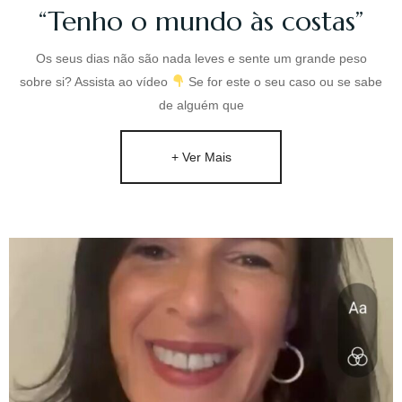
“Tenho o mundo às costas”
Desejo que os conteúdos lhe sejam de ajuda na
recuperação do Seu Bem-Estar. Esta página é para
Os seus dias não são nada leves e sente um grande peso
si!
sobre si? Assista ao vídeo
Se for este o seu caso ou se sabe
de alguém que
+ Ver Mais