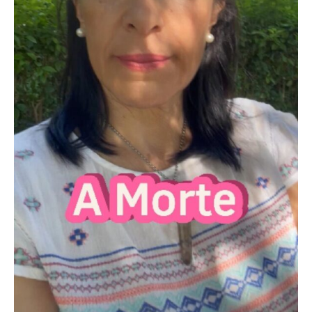
Sou mulher, mãe, filha, irmã, tia, cunhada, amiga,
colega, uma humana.
Corria o ano de 1970 quando nasci, fruto de um Amor
de uma alfacinha com um laurentino, em
Moçambique. Com 4 anos vim para a metrópole e
iniciou-se uma nova fase para toda a família, à
semelhança de tantas outras famílias. Iniciei o
ensino primário em Lisboa e o ciclo já em Elvas,
cidade onde resido até ao momento.
A licenciatura em Relações Públicas e Publicidade
fez-me voltar por uns anos a Lisboa, e seguidamente
voltei a Moçambique para uma experiência de ano e
meio a viver fora, lecionando e trabalhando numa
agência de publicidade em Maputo.
Regressei a Portugal ano e meio depois, e a Vida
trouxe novos caminhos e aprendizagens, casei, fui