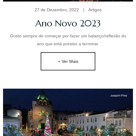
27 de Dezembro, 2022
|
Artigos
Ano Novo 2023
Gosto sempre de começar por fazer um balanço/reflexão do
ano que está prestes a terminar.
+ Ver Mais
Quem sou
Sou mulher, mãe, filha, irmã, tia, cunhada, amiga,
colega, uma humana.
Corria o ano de 1970 quando nasci, fruto de um Amor